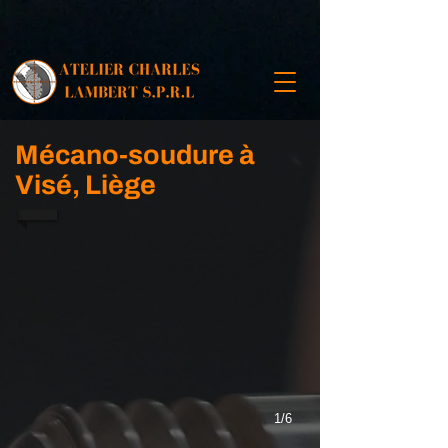
Mécano-soudure à
Visé, Liège
1/6