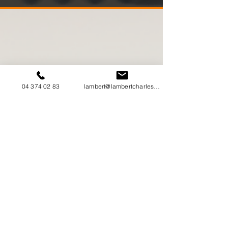
04 374 02 83
lambert@lambertcharles.com
ATELIER CH LAMBERT
Prenez contact avec les Ateliers Ch Lambert,
à Visé.